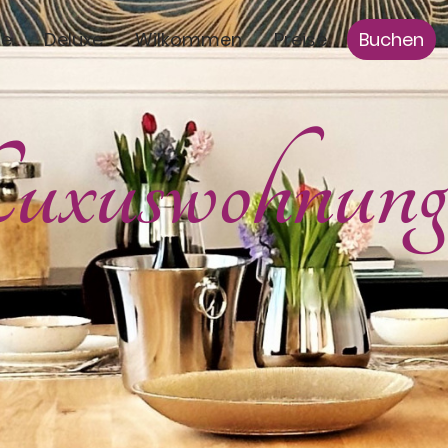
te
Deluxe
Wilkommen
Preise
Buchen
uxuswohnung