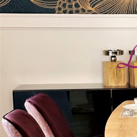
Sui
L